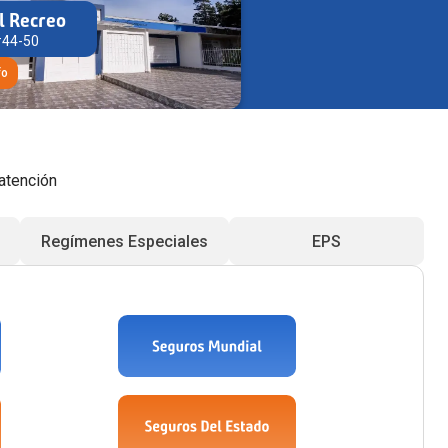
l Recreo
#44-50
fo
atención
Regímenes Especiales
EPS