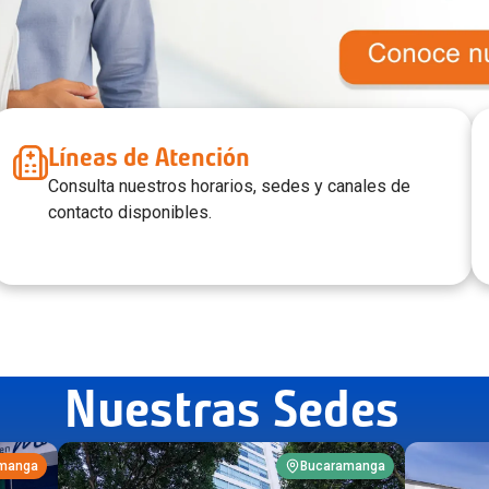
Líneas de Atención
Consulta nuestros horarios, sedes y canales de
contacto disponibles.
Cirugía
Rehabilitación Integral
Ver más
Nuestras Sedes
Ver más
manga
Bucaramanga