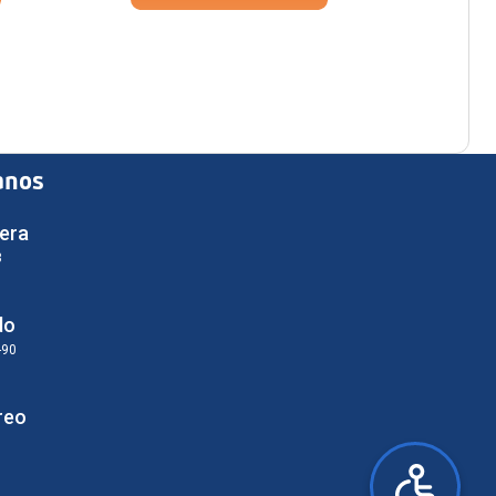
anos
era
3
do
-90
reo