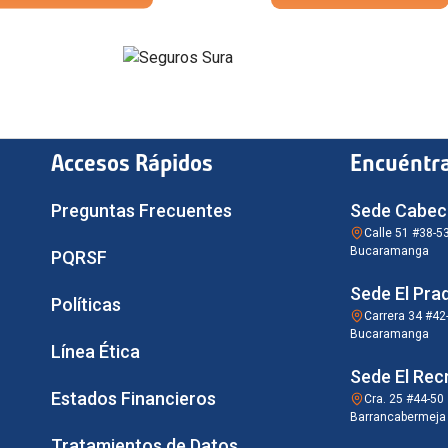
Accesos Rápidos
Encuéntr
Preguntas Frecuentes
Sede Cabec
Calle 51 #38-5
Bucaramanga
PQRSF
Sede El Pra
Políticas
Carrera 34 #42
Bucaramanga
Línea Ética
Sede El Rec
Estados Financieros
Cra. 25 #44-50
Barrancabermeja
Tratamientos de Datos