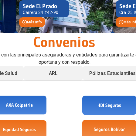
Sede El Prado
Sede E
Carrera 34 #42-90
Cra. 25 
Más info
Más in
Convenios
con las principales aseguradoras y entidades para garantizarte 
oportuna y con respaldo.
de Salud
ARL
Pólizas Estudiantiles