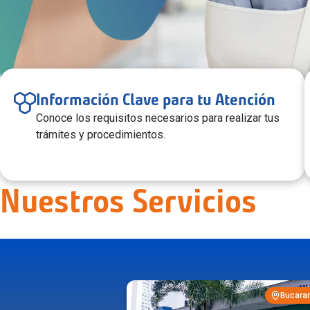
Información Clave para tu Atención
Conoce los requisitos necesarios para realizar tus
trámites y procedimientos.
Nuestros Servicios
Urgencias en Trauma y Fracturas
Consulta Externa
Ver más
Ver más
Bucara