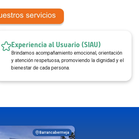
Experiencia al Usuario (SIAU)
Brindamos acompañamiento emocional, orientación
y atención respetuosa, promoviendo la dignidad y el
bienestar de cada persona.
Hospitalización
Apoyo Diagnóstico y Terapéutico
Ver más
Ver más
Barrancabermeja