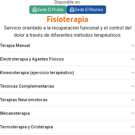
Disponible en:
Sede El Prado
Sede El Recreo
Fisioterapia
Servicio orientado a la recuperación funcional y el control del
dolor a través de diferentes métodos terapéuticos:
Terapia Manual
Electroterapia y Agentes Físicos
Masoterapia (masajes terapéuticos), movilización articular,
manipulación vertebral y periférica, estiramientos musculares y
drenaje linfático manual.
Kinesioterapia (ejercicio terapéutico)
Corrientes analgésicas (TENS), corrientes de estimulación muscular
(EMS, rusas) y ultrasonido terapéutico.
Técnicas Complementarias
Ejercicios de movilidad articular, fortalecimiento muscular,
propiocepción, equilibrio y reeducación de la marcha.
Terapias Neuromotoras
Vendaje neuromuscular (kinesiotaping), técnicas miofasciales y
educación en autocuidado y ergonomía.
Mecanoterapia
Concepto Bobath, método Kabat (PNF - Facilitación Neuromuscular
Propioceptiva), control motor y reaprendizaje funcional.
Termoterapia y Crioterapia
Uso de poleas, bicicletas, caminadores y equipos especializados de
rehabilitación.