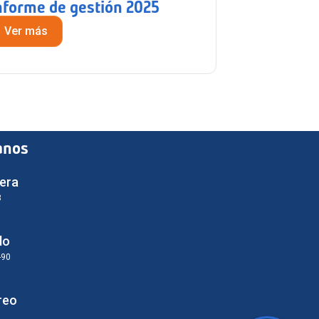
nforme de gestión 2025
Ver más
anos
era
3
do
-90
reo