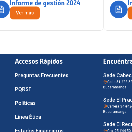
Informe de gestión 2024
I
Ver más
Accesos Rápidos
Encuéntr
Preguntas Frecuentes
Sede Cabec
Calle 51 #38-5
Bucaramanga
PQRSF
Sede El Pra
Políticas
Carrera 34 #42
Bucaramanga
Línea Ética
Sede El Rec
Estados Financieros
Cra. 25 #44-50